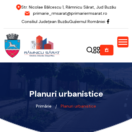
Str. Nicolae Bălcescu 1, Râmnicu Sărat, Jud Buzău
primarie_rmsarat@primariermsarat.ro
Consiliul Județean Buzău
Guvernul României
Planuri urbanistice
Primărie
Planuri urbanistice