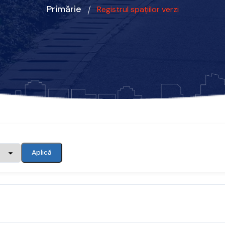
Primărie
Registrul spațiilor verzi
Aplică