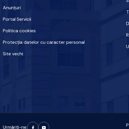
S
Anunțuri
T
Portal Servicii
D
Politica cookies
R
Protecția datelor cu caracter personal
U
Site vechi
P
Urmâriți-ne: