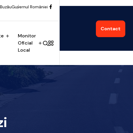
 Buzău
Guvernul României
Contact
te
Monitor
Oficial
Local
zi