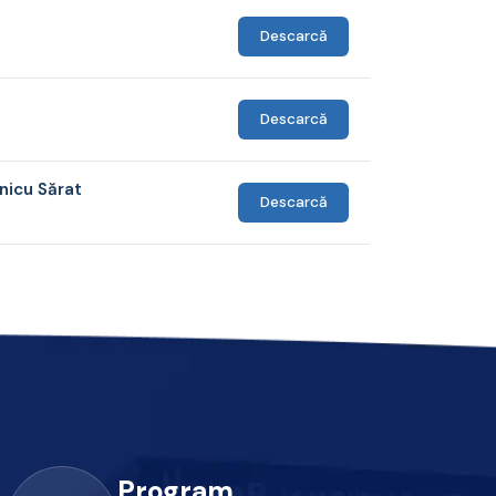
Descarcă
Descarcă
mnicu Sărat
Descarcă
Program