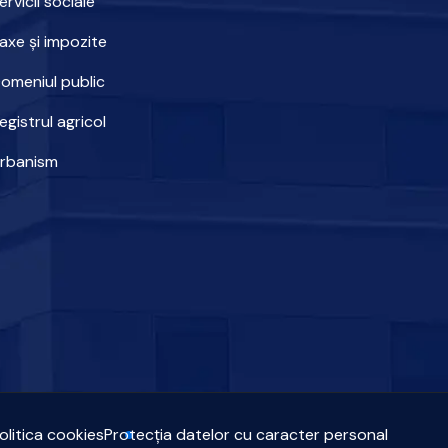
ervicii sociale
axe și impozite
omeniul public
egistrul agricol
rbanism
olitica cookies
Protecția datelor cu caracter personal