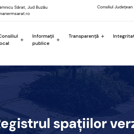
Consiliul Județean
 Râmnicu Sărat, Jud Buzău
ariermsarat.ro
Consiliul
Informații
Transparență
Integrita
local
publice
egistrul spațiilor ver