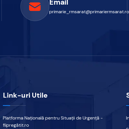
Email
primarie_rmsarat@primariermsarat.r
Link-uri Utile
Platforma Națională pentru Situații de Urgență -
I
fiipregătit.ro