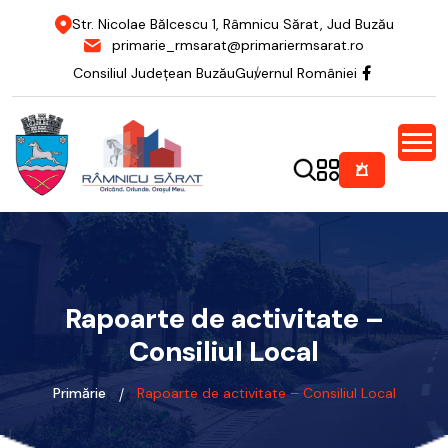
Str. Nicolae Bălcescu 1, Râmnicu Sărat, Jud Buzău
primarie_rmsarat@primariermsarat.ro
Consiliul Județean Buzău
Guvernul României
Rapoarte de activitate –
Consiliul Local
Primărie
Rapoarte de activitate – Consiliul Local