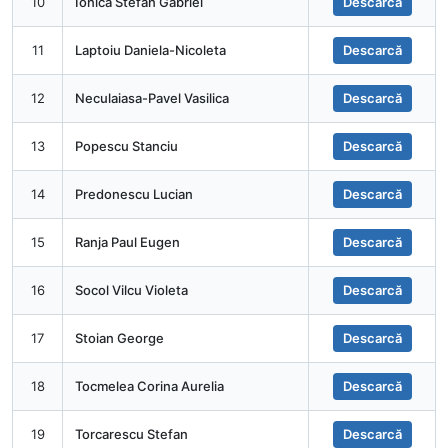
10
Ionica Stefan Gabriel
Descarcă
11
Laptoiu Daniela-Nicoleta
Descarcă
12
Neculaiasa-Pavel Vasilica
Descarcă
13
Popescu Stanciu
Descarcă
14
Predonescu Lucian
Descarcă
15
Ranja Paul Eugen
Descarcă
16
Socol Vilcu Violeta
Descarcă
17
Stoian George
Descarcă
18
Tocmelea Corina Aurelia
Descarcă
19
Torcarescu Stefan
Descarcă