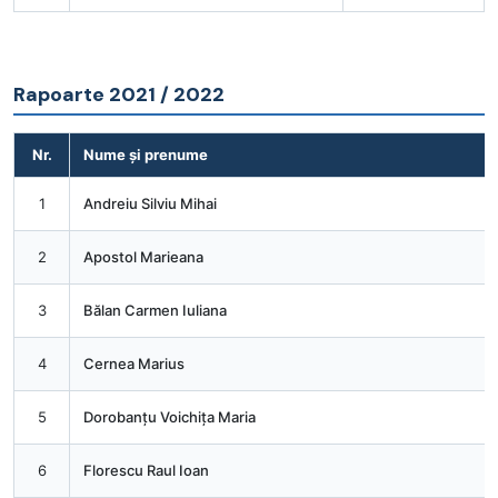
Rapoarte 2021 / 2022
Nr.
Nume și prenume
1
Andreiu Silviu Mihai
2
Apostol Marieana
3
Bălan Carmen Iuliana
4
Cernea Marius
5
Dorobanțu Voichița Maria
6
Florescu Raul Ioan