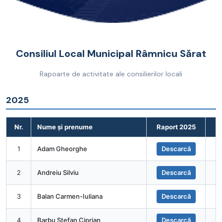
Consiliul Local Municipal Râmnicu Sărat
Rapoarte de activitate ale consilierilor locali
2025
Nr.
Nume și prenume
Raport 2025
1
Adam Gheorghe
Descarcă
2
Andreiu Silviu
Descarcă
3
Balan Carmen-Iuliana
Descarcă
4
Barbu Stefan Ciprian
Descarcă