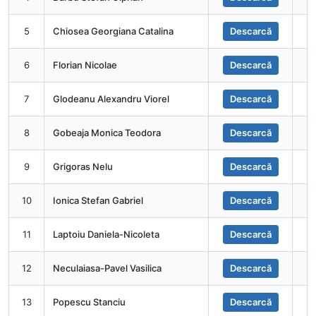
5
Chiosea Georgiana Catalina
Descarcă
6
Florian Nicolae
Descarcă
7
Glodeanu Alexandru Viorel
Descarcă
8
Gobeaja Monica Teodora
Descarcă
9
Grigoras Nelu
Descarcă
10
Ionica Stefan Gabriel
Descarcă
11
Laptoiu Daniela-Nicoleta
Descarcă
12
Neculaiasa-Pavel Vasilica
Descarcă
13
Popescu Stanciu
Descarcă