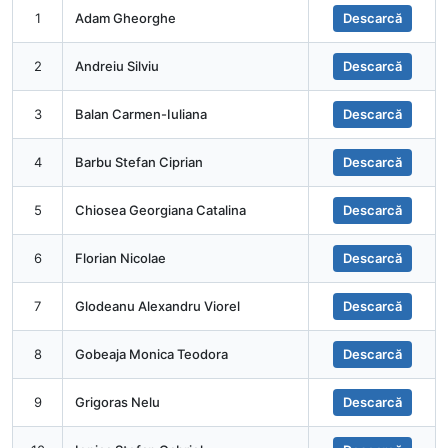
1
Adam Gheorghe
Descarcă
2
Andreiu Silviu
Descarcă
3
Balan Carmen-Iuliana
Descarcă
4
Barbu Stefan Ciprian
Descarcă
5
Chiosea Georgiana Catalina
Descarcă
6
Florian Nicolae
Descarcă
7
Glodeanu Alexandru Viorel
Descarcă
8
Gobeaja Monica Teodora
Descarcă
9
Grigoras Nelu
Descarcă