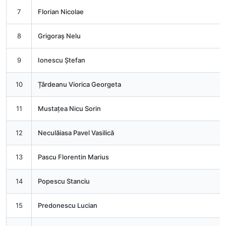
7
Florian Nicolae
8
Grigoraș Nelu
9
Ionescu Ștefan
10
Țârdeanu Viorica Georgeta
11
Mustațea Nicu Sorin
12
Neculăiasa Pavel Vasilică
13
Pascu Florentin Marius
14
Popescu Stanciu
15
Predonescu Lucian