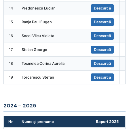
14
Predonescu Lucian
Descarcă
15
Ranja Paul Eugen
Descarcă
16
Socol Vilcu Violeta
Descarcă
17
Stoian George
Descarcă
18
Tocmelea Corina Aurelia
Descarcă
19
Torcarescu Stefan
Descarcă
2024 – 2025
Nr.
Nume și prenume
Raport 2025