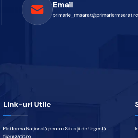
Email
primarie_rmsarat@primariermsarat.r
Link-uri Utile
Platforma Națională pentru Situații de Urgență -
I
fiipregătit.ro