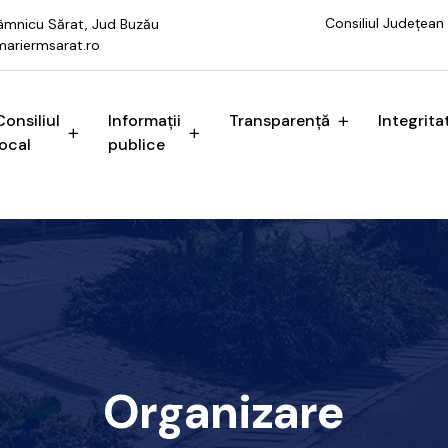
Consiliul Județean
 Râmnicu Sărat, Jud Buzău
ariermsarat.ro
Consiliul
Informații
Transparență
Integrita
local
publice
Organizare