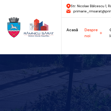
Str. Nicolae Bălcescu 1,
primarie_rmsarat@prim
Acasă
Despre
noi