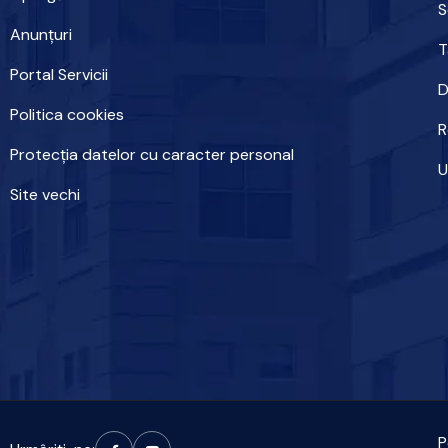
S
Anunțuri
T
Portal Servicii
D
Politica cookies
R
Protecția datelor cu caracter personal
U
Site vechi
P