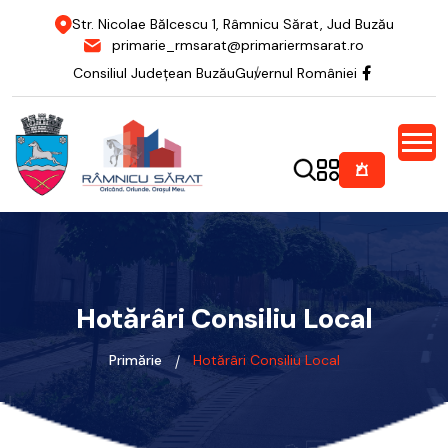
Str. Nicolae Bălcescu 1, Râmnicu Sărat, Jud Buzău
primarie_rmsarat@primariermsarat.ro
Consiliul Județean Buzău
Guvernul României
Hotărâri Consiliu Local
Primărie
Hotărâri Consiliu Local