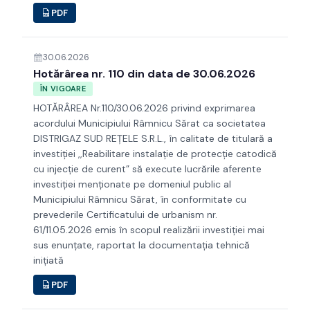
PDF
30.06.2026
Hotărârea nr. 110 din data de 30.06.2026
ÎN VIGOARE
HOTĂRÂREA Nr.110/30.06.2026 privind exprimarea
acordului Municipiului Râmnicu Sărat ca societatea
DISTRIGAZ SUD REȚELE S.R.L., în calitate de titulară a
investiției ,,Reabilitare instalație de protecție catodică
cu injecție de curent” să execute lucrările aferente
investiției menționate pe domeniul public al
Municipiului Râmnicu Sărat, în conformitate cu
prevederile Certificatului de urbanism nr.
61/11.05.2026 emis în scopul realizării investiţiei mai
sus enunțate, raportat la documentația tehnică
inițiată
PDF