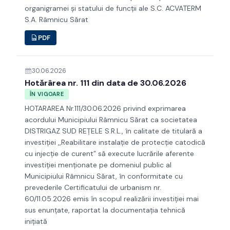
organigramei şi statului de funcţii ale S.C. ACVATERM
S.A. Râmnicu Sărat
PDF
30.06.2026
Hotărârea nr. 111 din data de 30.06.2026
ÎN VIGOARE
HOTARAREA Nr.111/30.06.2026 privind exprimarea
acordului Municipiului Râmnicu Sărat ca societatea
DISTRIGAZ SUD REȚELE S.R.L., în calitate de titulară a
investiției ,,Reabilitare instalație de protecție catodică
cu injecție de curent” să execute lucrările aferente
investiției menționate pe domeniul public al
Municipiului Râmnicu Sărat, în conformitate cu
prevederile Certificatului de urbanism nr.
60/11.05.2026 emis în scopul realizării investiţiei mai
sus enunțate, raportat la documentația tehnică
inițiată