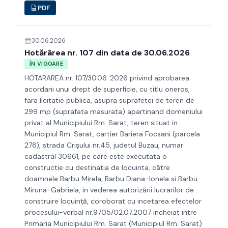
PDF
30.06.2026
Hotărârea nr. 107 din data de 30.06.2026
ÎN VIGOARE
HOTARAREA nr. 107/30.06. 2026 privind aprobarea
acordarii unui drept de superficie, cu titlu oneros,
fara licitatie publica, asupra suprafetei de teren de
299 mp (suprafata masurata) apartinand domeniului
privat al Municipiului Rm. Sarat, teren situat in
Municipiul Rm. Sarat, cartier Bariera Focsani (parcela
278), strada Crișului nr.45, judetul Buzau, numar
cadastral 30661, pe care este executata o
constructie cu destinatia de locuinta, către
doamnele Barbu Mirela, Barbu Diana-Ionela si Barbu
Miruna-Gabriela, in vederea autorizării lucrarilor de
construire locuință, coroborat cu incetarea efectelor
procesului-verbal nr.9705/02.07.2007 incheiat intre
Primaria Municipiului Rm. Sarat (Municipiul Rm. Sarat)