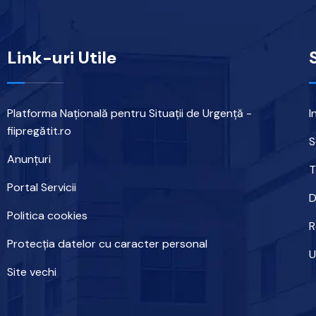
Link-uri Utile
Platforma Națională pentru Situații de Urgență -
I
fiipregătit.ro
S
Anunțuri
T
Portal Servicii
D
Politica cookies
R
Protecția datelor cu caracter personal
U
Site vechi