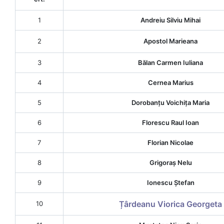
1
Andreiu Silviu Mihai
2
Apostol Marieana
3
Bălan Carmen Iuliana
4
Cernea Marius
5
Dorobanțu Voichița Maria
6
Florescu Raul Ioan
7
Florian Nicolae
8
Grigoraș Nelu
9
Ionescu Ștefan
Țârdeanu Viorica Georgeta
10