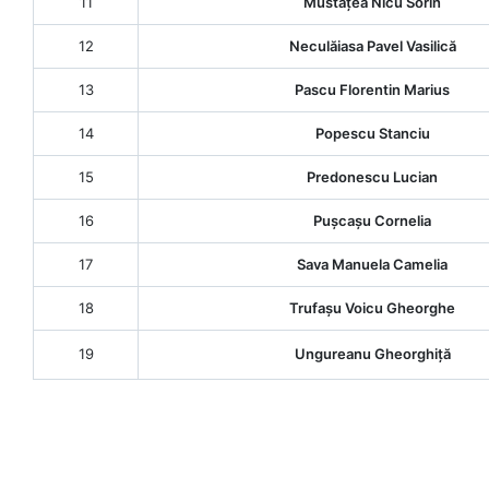
11
Mustațea Nicu Sorin
12
Neculăiasa Pavel Vasilică
13
Pascu Florentin Marius
14
Popescu Stanciu
15
Predonescu Lucian
16
Pușcașu Cornelia
17
Sava Manuela Camelia
18
Trufașu Voicu Gheorghe
19
Ungureanu Gheorghiță