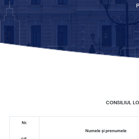
P
CONSILIUL LO
Nr.
Numele şi prenumele
crt.