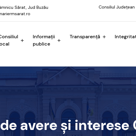
Consiliul Județean
 Râmnicu Sărat, Jud Buzău
ariermsarat.ro
Consiliul
Informații
Transparență
Integrita
local
publice
 de avere și interes