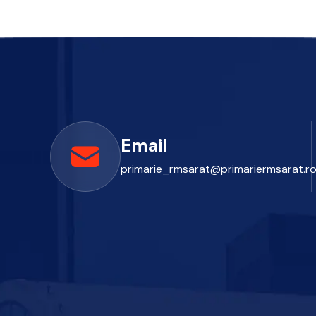
Email
primarie_rmsarat@primariermsarat.r