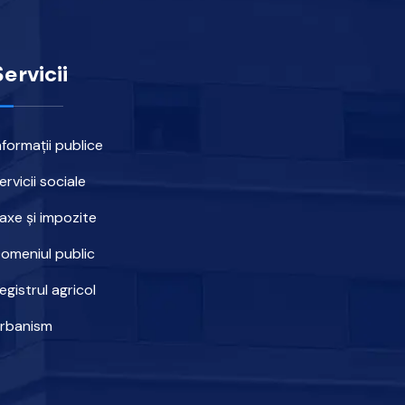
Servicii
nformații publice
ervicii sociale
axe și impozite
omeniul public
egistrul agricol
rbanism