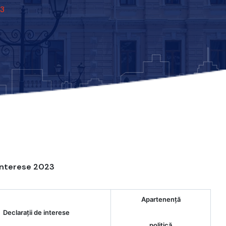
23
interese 2023
Apartenență
Declaraţii de interese
politică