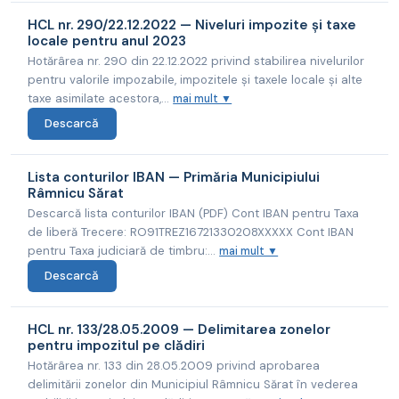
HCL nr. 290/22.12.2022 — Niveluri impozite și taxe
locale pentru anul 2023
Hotărârea nr. 290 din 22.12.2022 privind stabilirea nivelurilor
pentru valorile impozabile, impozitele și taxele locale și alte
taxe asimilate acestora,...
mai mult ▼
Descarcă
Lista conturilor IBAN — Primăria Municipiului
Râmnicu Sărat
Descarcă lista conturilor IBAN (PDF) Cont IBAN pentru Taxa
de liberă Trecere: RO91TREZ16721330208XXXXX Cont IBAN
pentru Taxa judiciară de timbru:...
mai mult ▼
Descarcă
HCL nr. 133/28.05.2009 — Delimitarea zonelor
pentru impozitul pe clădiri
Hotărârea nr. 133 din 28.05.2009 privind aprobarea
delimitării zonelor din Municipiul Râmnicu Sărat în vederea