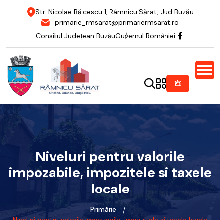
Str. Nicolae Bălcescu 1, Râmnicu Sărat, Jud Buzău
primarie_rmsarat@primariermsarat.ro
Consiliul Județean Buzău
Guvernul României
Niveluri pentru valorile
impozabile, impozitele si taxele
locale
Primărie
Niveluri pentru valorile impozabile, impozitele si taxele locale