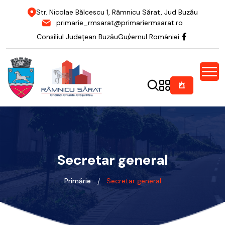
Str. Nicolae Bălcescu 1, Râmnicu Sărat, Jud Buzău
primarie_rmsarat@primariermsarat.ro
Consiliul Județean Buzău
Guvernul României
Secretar general
Primărie
Secretar general