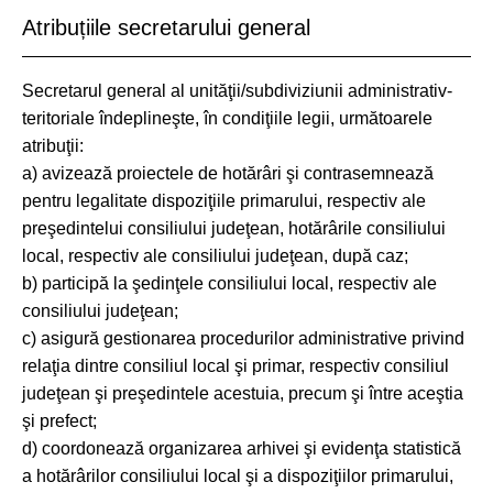
Atribuțiile secretarului general
Secretarul general al unităţii/subdiviziunii administrativ-
teritoriale îndeplineşte, în condiţiile legii, următoarele
atribuţii:
a) avizează proiectele de hotărâri şi contrasemnează
pentru legalitate dispoziţiile primarului, respectiv ale
preşedintelui consiliului judeţean, hotărârile consiliului
local, respectiv ale consiliului judeţean, după caz;
b) participă la şedinţele consiliului local, respectiv ale
consiliului judeţean;
c) asigură gestionarea procedurilor administrative privind
relaţia dintre consiliul local şi primar, respectiv consiliul
judeţean şi preşedintele acestuia, precum şi între aceştia
şi prefect;
d) coordonează organizarea arhivei şi evidenţa statistică
a hotărârilor consiliului local şi a dispoziţiilor primarului,