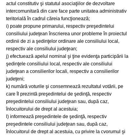
actul constitutiv şi statutul asociaţiilor de dezvoltare
intercomunitară din care face parte unitatea administrativ
teritorială în cadrul căreia funcţionează;
i) poate propune primarului, respectiv preşedintelui
consiliului judeţean înscrierea unor probleme în proiectul
ordinii de zi a şedinţelor ordinare ale consiliului local,
respectiv ale consiliului judeţean;
j) efectuează apelul nominal şi ţine evidenţa participării la
şedinţele consiliului local, respectiv ale consiliului
judeţean a consilierilor locali, respectiv a consilierilor
judeţeni;
k) numără voturile şi consemnează rezultatul votării, pe
care îl prezintă preşedintelui de şedinţă, respectiv
preşedintelui consiliului judeţean sau, după caz,
înlocuitorului de drept al acestuia;
l) informează preşedintele de şedinţă, respectiv
preşedintele consiliului judeţean sau, după caz,
înlocuitorul de drept al acestuia, cu privire la cvorumul şi