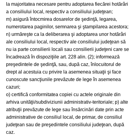
la majoritatea necesare pentru adoptarea fiecărei hotărâri
a consiliului local, respectiv a consiliului judeţean;
m) asigură întocmirea dosarelor de şedinţă, legarea,
numerotarea paginilor, semnarea şi ştampilarea acestora;
n) urmăreşte ca la deliberarea şi adoptarea unor hotărâri
ale consiliului local, respectiv ale consiliului judeţean să
nu ia parte consilierii locali sau consilierii judeţeni care se
încadrează în dispoziţiile art. 228 alin. (2); informează
preşedintele de şedinţă, sau, după caz, înlocuitorul de
drept al acestuia cu privire la asemenea situaţii şi face
cunoscute sancţiunile prevăzute de lege în asemenea
cazuri;
o) certifică conformitatea copiei cu actele originale din
arhiva unităţii/subdiviziunii administrativ-teritoriale; p) alte
atribuţii prevăzute de lege sau însărcinări date prin acte
administrative de consiliul local, de primar, de consiliul
judeţean sau de preşedintele consiliului judeţean, după
caz.