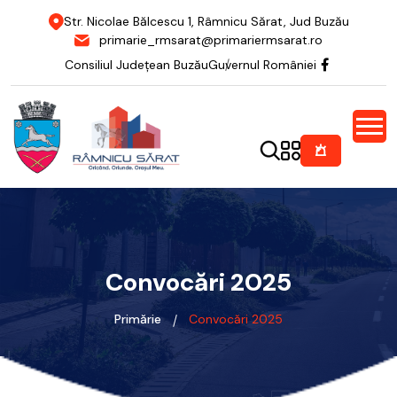
Str. Nicolae Bălcescu 1, Râmnicu Sărat, Jud Buzău
primarie_rmsarat@primariermsarat.ro
Consiliul Județean Buzău
Guvernul României
Convocări 2025
Primărie
Convocări 2025