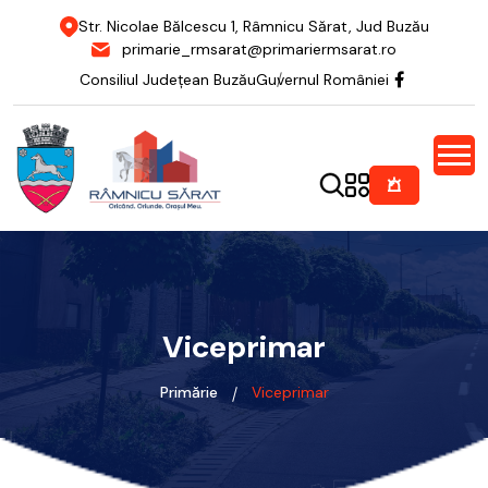
Str. Nicolae Bălcescu 1, Râmnicu Sărat, Jud Buzău
primarie_rmsarat@primariermsarat.ro
Consiliul Județean Buzău
Guvernul României
Viceprimar
Primărie
Viceprimar