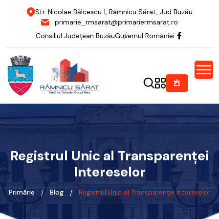
Str. Nicolae Bălcescu 1, Râmnicu Sărat, Jud Buzău
primarie_rmsarat@primariermsarat.ro
Consiliul Județean Buzău
Guvernul României
Registrul Unic al Transparenței
Intereselor
Primărie
Blog
Registrul Unic al Transparenței Intereselor