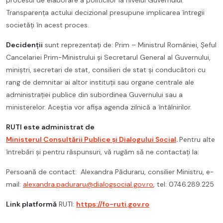
Transparența actului decizional presupune implicarea întregii
societăți în acest proces.
Decidenții
sunt reprezentați de: Prim – Ministrul României, Șeful
Cancelariei Prim-Ministrului și Secretarul General al Guvernului,
miniștri, secretari de stat, consilieri de stat și conducători cu
rang de demnitar ai altor instituții sau organe centrale ale
administrației publice din subordinea Guvernului sau a
ministerelor. Aceștia vor afișa agenda zilnică a întâlnirilor.
RUTI este administrat de
Ministerul Consultării Publice și Dialogului Social
.
Pentru alte
întrebări și pentru răspunsuri, vă rugăm să ne contactați la:
Persoană de contact: Alexandra Păduraru, consilier Ministru, e-
mail:
alexandra.paduraru@dialogsocial.gov.ro
, tel: 0746.289.225
Link platformă
RUTI:
https://fo-ruti.gov.ro