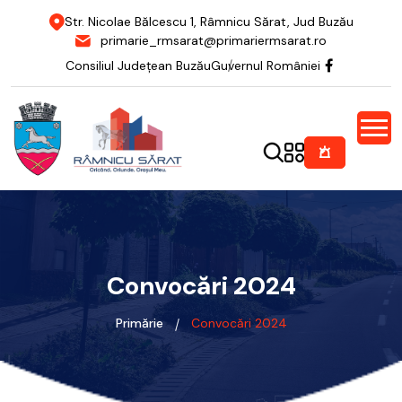
Str. Nicolae Bălcescu 1, Râmnicu Sărat, Jud Buzău
primarie_rmsarat@primariermsarat.ro
Consiliul Județean Buzău
Guvernul României
Convocări 2024
Primărie
Convocări 2024