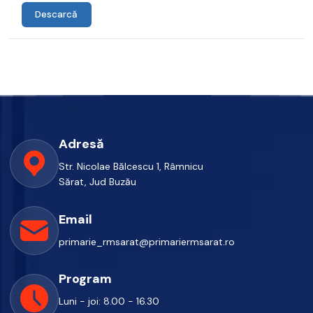
Descarcă
Adresă
Str. Nicolae Bălcescu 1, Râmnicu
Sărat, Jud Buzău
Email
primarie_rmsarat@primariermsarat.ro
Program
Luni - joi: 8.00 - 16.30