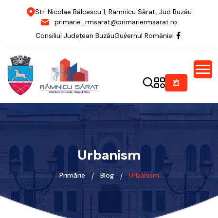
Str. Nicolae Bălcescu 1, Râmnicu Sărat, Jud Buzău
primarie_rmsarat@primariermsarat.ro
Consiliul Județean Buzău
Guvernul României
Urbanism
Primărie
Blog
Urbanism