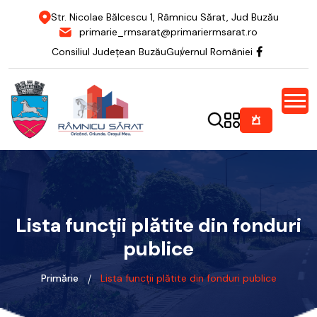
Str. Nicolae Bălcescu 1, Râmnicu Sărat, Jud Buzău
primarie_rmsarat@primariermsarat.ro
Consiliul Județean Buzău
Guvernul României
Lista funcții plătite din fonduri
publice
Primărie
Lista funcții plătite din fonduri publice