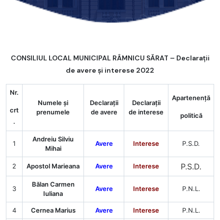
CONSILIUL LOCAL MUNICIPAL RÂMNICU SĂRAT – Declarații
de avere și interese 2022
Nr.
Apartenență
Numele şi
Declaraţii
Declaraţii
crt
prenumele
de avere
de interese
politică
.
Andreiu Silviu
1
Avere
Interese
P.S.D.
Mihai
P.S.D.
2
Apostol Marieana
Avere
Interese
Bălan Carmen
3
Avere
Interese
P.N.L.
Iuliana
4
Cernea Marius
Avere
Interese
P.N.L.