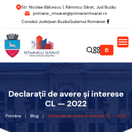
Str. Nicolae Bălcescu 1, Râmnicu Sărat, Jud Buzău
primarie_rmsarat@primariermsarat.ro
Consiliul Județean Buzău
Guvernul României
Declarații de avere și interese
CL — 2022
Primărie
Blog
Declarații de avere și interese CL — 2022