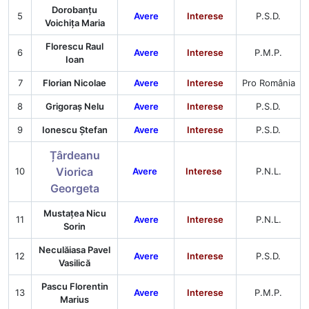
Dorobanțu
5
Avere
Interese
P.S.D.
Voichița Maria
Florescu Raul
6
Avere
Interese
P.M.P.
Ioan
7
Florian Nicolae
Avere
Interese
Pro România
8
Grigoraș Nelu
Avere
Interese
P.S.D.
9
Ionescu Ștefan
Avere
Interese
P.S.D.
Țârdeanu
Viorica
10
Avere
Interese
P.N.L.
Georgeta
Mustațea Nicu
11
Avere
Interese
P.N.L.
Sorin
Neculăiasa Pavel
12
Avere
Interese
P.S.D.
Vasilică
Pascu Florentin
13
Avere
Interese
P.M.P.
Marius