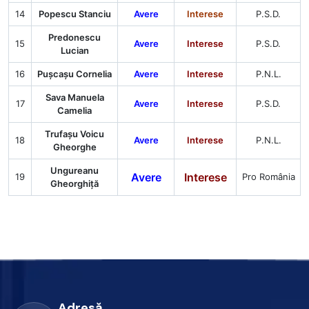
14
Popescu Stanciu
Avere
Interese
P.S.D.
Predonescu
15
Avere
Interese
P.S.D.
Lucian
16
Pușcașu Cornelia
Avere
Interese
P.N.L.
Sava Manuela
17
Avere
Interese
P.S.D.
Camelia
Trufașu Voicu
18
Avere
Interese
P.N.L.
Gheorghe
Ungureanu
Avere
Interese
19
Pro România
Gheorghiță
Adresă