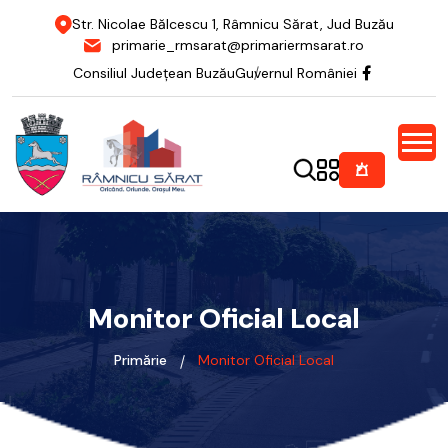
Str. Nicolae Bălcescu 1, Râmnicu Sărat, Jud Buzău
primarie_rmsarat@primariermsarat.ro
Consiliul Județean Buzău
Guvernul României
Monitor Oficial Local
Primărie
Monitor Oficial Local