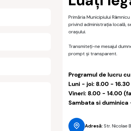
Luați le
Primăria Municipiului Râmnicu 
privind administrația locală, s
orașului.
Transmiteți-ne mesajul dumne
prompt și transparent.
Programul de lucru cu 
Luni - joi: 8.00 - 16.3
Vineri: 8.00 - 14.00 (
Sambata si duminica -
Adresă:
Str. Nicolae 