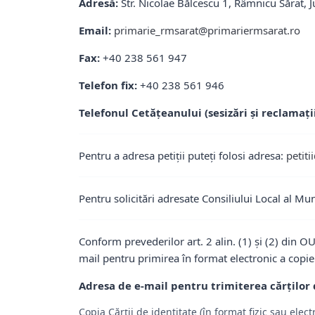
Adresă:
Str. Nicolae Bălcescu 1, Râmnicu Sărat,
Email:
primarie_rmsarat@primariermsarat.ro
Fax:
+40 238 561 947
Telefon fix:
+40 238 561 946
Telefonul Cetățeanului (sesizări și reclamații
Pentru a adresa petiții puteți folosi adresa:
petit
Pentru solicitări adresate Consiliului Local al Mu
Conform prevederilor art. 2 alin. (1) și (2) din O
mail pentru primirea în format electronic a copie
Adresa de e-mail pentru trimiterea cărților 
Copia Cărții de identitate (în format fizic sau elec