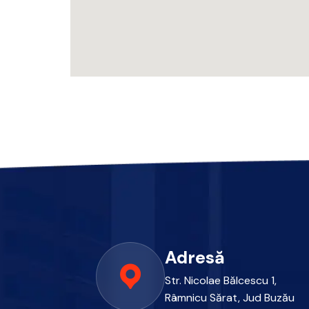
Adresă
Str. Nicolae Bălcescu 1,
Râmnicu Sărat, Jud Buzău