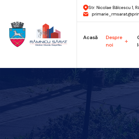
Str. Nicolae Bălcescu 1,
primarie_rmsarat@prim
Acasă
Despre
noi