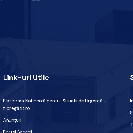
Link-uri Utile
Platforma Națională pentru Situații de Urgență -
I
fiipregătit.ro
S
Anunțuri
T
Portal Servicii