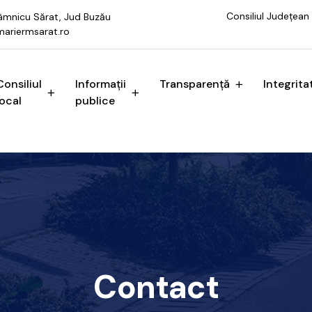
Consiliul Județean
 Râmnicu Sărat, Jud Buzău
ariermsarat.ro
Consiliul
Informații
Transparență
Integrita
local
publice
Contact