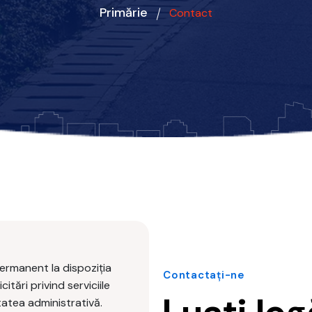
Primărie
Contact
ermanent la dispoziția
Contactați-ne
citări privind serviciile
itatea administrativă.