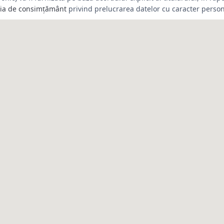
ția de consimțământ
privind prelucrarea datelor cu caracter person