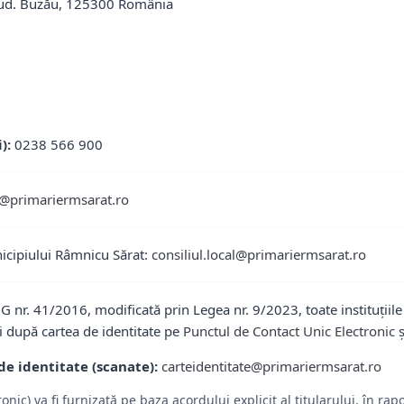
 Jud. Buzău, 125300 România
):
0238 566 900
ii@primariermsarat.ro
nicipiului Râmnicu Sărat:
consiliul.local@primariermsarat.ro
UG nr. 41/2016, modificată prin Legea nr. 9/2023, toate instituțiile
i după cartea de identitate pe
Punctul de Contact Unic Electronic
ș
de identitate (scanate):
carteidentitate@primariermsarat.ro
tronic) va fi furnizată pe baza acordului explicit al titularului, în 