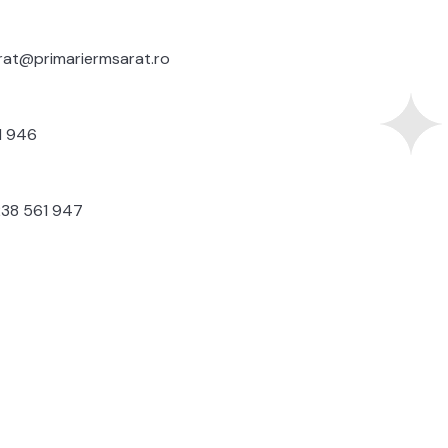
rat@primariermsarat.ro
1 946
38 561 947