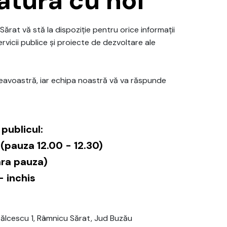
gătura cu noi
Sărat vă stă la dispoziție pentru orice informații
ervicii publice și proiecte de dezvoltare ale
avoastră, iar echipa noastră vă va răspunde
publicul:
0 (pauza 12.00 - 12.30)
fara pauza)
 inchis
Bălcescu 1, Râmnicu Sărat, Jud Buzău