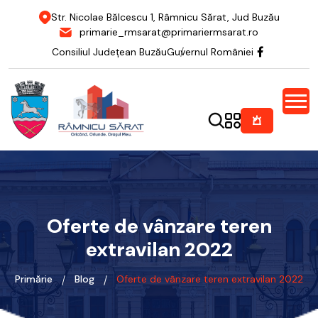
Str. Nicolae Bălcescu 1, Râmnicu Sărat, Jud Buzău
primarie_rmsarat@primariermsarat.ro
Consiliul Județean Buzău
Guvernul României
Oferte de vânzare teren
extravilan 2022
Primărie
Blog
Oferte de vânzare teren extravilan 2022