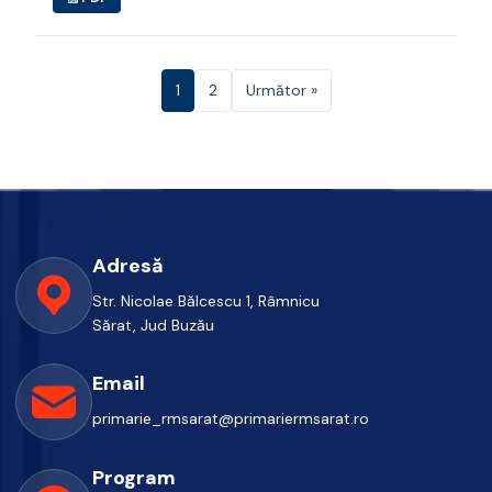
1
2
Următor »
Adresă
Str. Nicolae Bălcescu 1, Râmnicu
Sărat, Jud Buzău
Email
primarie_rmsarat@primariermsarat.ro
Program