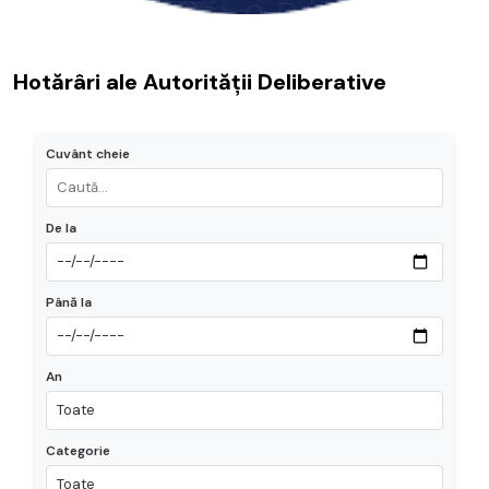
Hotărâri ale Autorității Deliberative
Cuvânt cheie
De la
Până la
An
Categorie