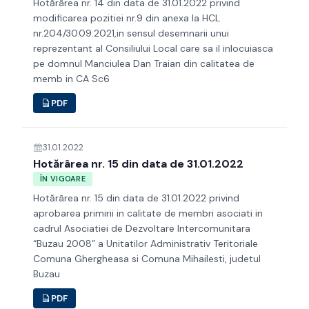
Hotărârea nr. 14 din data de 31.01.2022 privind
modificarea pozitiei nr.9 din anexa la HCL
nr.204/30.09.2021,in sensul desemnarii unui
reprezentant al Consiliului Local care sa il inlocuiasca
pe domnul Manciulea Dan Traian din calitatea de
memb in CA Sc6
PDF
31.01.2022
Hotărârea nr. 15 din data de 31.01.2022
ÎN VIGOARE
Hotărârea nr. 15 din data de 31.01.2022 privind
aprobarea primirii in calitate de membri asociati in
cadrul Asociatiei de Dezvoltare Intercomunitara
“Buzau 2008” a Unitatilor Administrativ Teritoriale
Comuna Ghergheasa si Comuna Mihailesti, judetul
Buzau
PDF