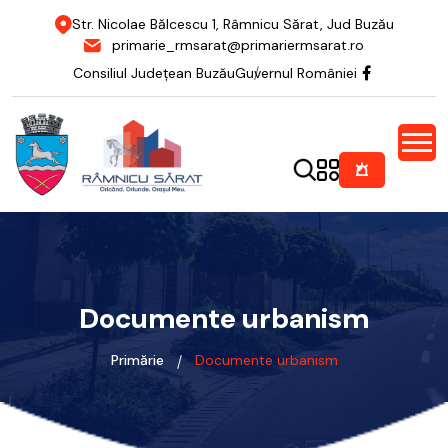
Str. Nicolae Bălcescu 1, Râmnicu Sărat, Jud Buzău
primarie_rmsarat@primariermsarat.ro
Consiliul Județean Buzău
Guvernul României
Documente urbanism
Primărie
Documente urbanism