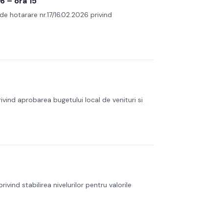
6 – ora 15
de hotarare nr.17/16.02.2026 privind
rivind aprobarea bugetului local de venituri si
ivind stabilirea nivelurilor pentru valorile