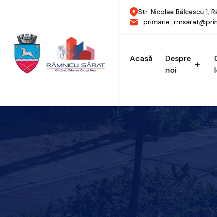
Str. Nicolae Bălcescu 1,
primarie_rmsarat@prim
Acasă
Despre
noi