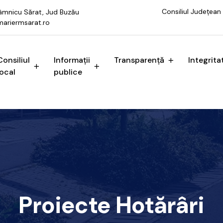
Consiliul Județean
 Râmnicu Sărat, Jud Buzău
ariermsarat.ro
Consiliul
Informații
Transparență
Integrita
local
publice
Proiecte Hotărâri