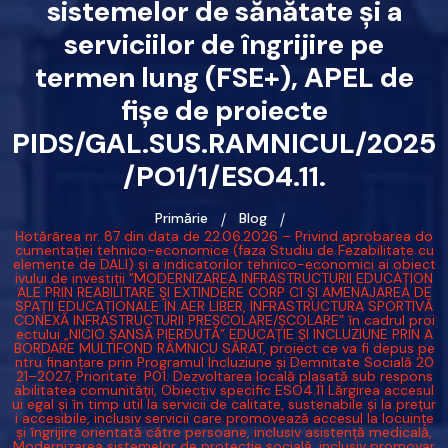
sistemelor de sănătate și a
serviciilor de îngrijire pe
termen lung (FSE+), APEL de
fișe de proiecte
PIDS/GAL.SUS.RAMNICUL/2025
/PO1/1/ESO4.11.
Primărie
Blog
Hotărârea nr. 87 din data de 22.06.2026 – Privind aprobarea do
cumentației tehnico-economice (faza Studiu de Fezabilitate cu
elemente de DALI) și a indicatorilor tehnico-economici ai obiect
ivului de investiții ”MODERNIZAREA INFRASTRUCTURII EDUCAȚION
ALE PRIN REABILITARE ȘI EXTINDERE CORP C1 ȘI AMENAJAREA DE
SPAȚII EDUCAȚIONALE ÎN AER LIBER, INFRASTRUCTURA SPORTIVĂ
CONEXĂ INFRASTRUCTURII PREȘCOLARE/ȘCOLARE” în cadrul proi
ectului „NICIO ȘANSĂ PIERDUTĂ” EDUCAȚIE ȘI INCLUZIUNE PRIN A
BORDARE MULTIFOND RÂMNICU SĂRAT, proiect ce va fi depus pe
ntru finanțare prin Programul Incluziune și Demnitate Socială 20
21–2027, Prioritate: P01. Dezvoltarea locală plasată sub respons
abilitatea comunității, Obiectiv specific ESO4.11 Lărgirea accesul
ui egal și în timp util la servicii de calitate, sustenabile și la prețur
i accesibile, inclusiv servicii care promovează accesul la locuințe
și îngrijire orientată către persoane, inclusiv asistență medicală,
Modernizarea sistemelor de protecție socială, inclusiv promovar