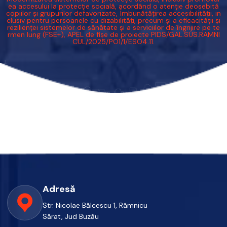
ea accesului la protecție socială, acordând o atenție deosebită
copiilor și grupurilor defavorizate, Îmbunătățirea accesibilității, in
clusiv pentru persoanele cu dizabilități, precum și a eficacității și
rezilienței sistemelor de sănătate și a serviciilor de îngrijire pe te
rmen lung (FSE+), APEL de fișe de proiecte PIDS/GAL.SUS.RAMNI
CUL/2025/PO1/1/ESO4.11.
Adresă
Str. Nicolae Bălcescu 1, Râmnicu
Sărat, Jud Buzău