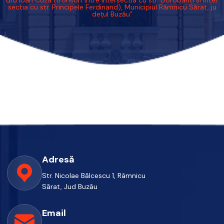
sectia cu str. Principele Ferdinand), Municipiul Râmnicu Sărat, ju
dețul Buzău”
Adresă
Str. Nicolae Bălcescu 1, Râmnicu
Sărat, Jud Buzău
Email