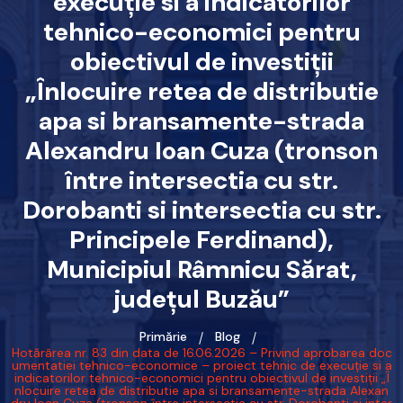
execuție si a indicatorilor
tehnico-economici pentru
obiectivul de investiții
„Înlocuire retea de distributie
apa si bransamente-strada
Alexandru Ioan Cuza (tronson
între intersectia cu str.
Dorobanti si intersectia cu str.
Principele Ferdinand),
Municipiul Râmnicu Sărat,
județul Buzău”
Primărie
Blog
Hotărârea nr. 83 din data de 16.06.2026 – Privind aprobarea doc
umentatiei tehnico-economice – proiect tehnic de execuție si a
indicatorilor tehnico-economici pentru obiectivul de investiții „Î
nlocuire retea de distributie apa si bransamente-strada Alexan
dru Ioan Cuza (tronson între intersectia cu str. Dorobanti si inter