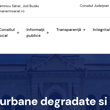
Consiliul Județean
 Râmnicu Sărat, Jud Buzău
ariermsarat.ro
Consiliul
Informații
Transparență
Integrita
local
publice
urbane degradate si