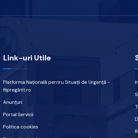
Link-uri Utile
Platforma Națională pentru Situații de Urgență -
I
fiipregătit.ro
S
Anunțuri
T
Portal Servicii
D
Politica cookies
R