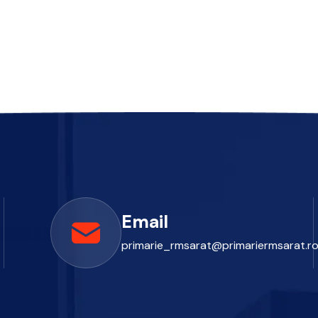
Email
primarie_rmsarat@primariermsarat.r