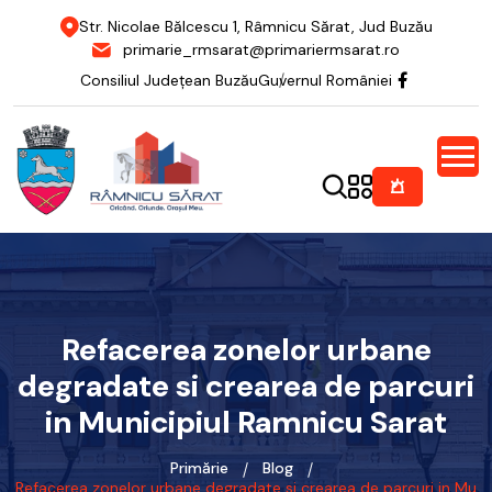
Str. Nicolae Bălcescu 1, Râmnicu Sărat, Jud Buzău
primarie_rmsarat@primariermsarat.ro
Consiliul Județean Buzău
Guvernul României
Refacerea zonelor urbane
degradate si crearea de parcuri
in Municipiul Ramnicu Sarat
Primărie
Blog
Refacerea zonelor urbane degradate si crearea de parcuri in Mu