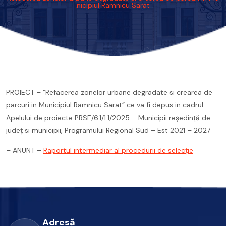
nicipiul Ramnicu Sarat
PROIECT – “Refacerea zonelor urbane degradate si crearea de
parcuri in Municipiul Ramnicu Sarat” ce va fi depus in cadrul
Apelului de proiecte PRSE/6.1/1.1/2025 – Municipii reşedinţă de
judeţ si municipii, Programului Regional Sud – Est 2021 – 2027
– ANUNT –
Raportul intermediar al procedurii de selecție
Adresă