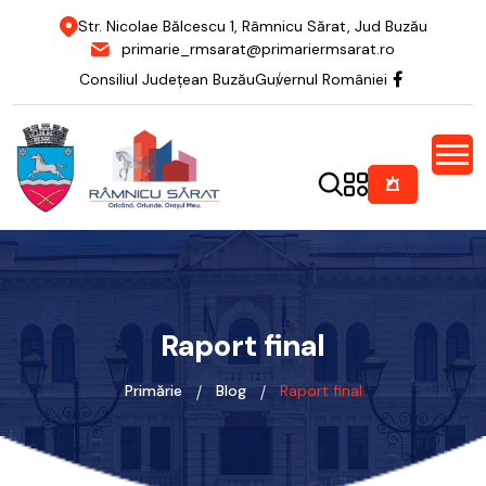
Str. Nicolae Bălcescu 1, Râmnicu Sărat, Jud Buzău
primarie_rmsarat@primariermsarat.ro
Consiliul Județean Buzău
Guvernul României
Raport final
Primărie
Blog
Raport final