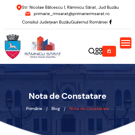
Str. Nicolae Bălcescu 1, Râmnicu Sărat, Jud Buzău
primarie_rmsarat@primariermsarat.ro
Consiliul Județean Buzău
Guvernul României
Nota de Constatare
Primărie
Blog
Nota de Constatare