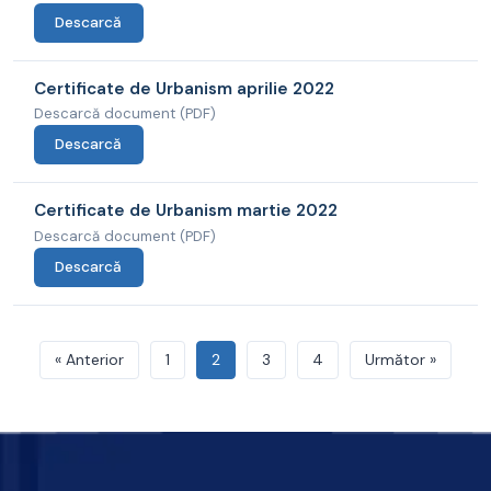
Descarcă
Certificate de Urbanism aprilie 2022
Descarcă document (PDF)
Descarcă
Certificate de Urbanism martie 2022
Descarcă document (PDF)
Descarcă
« Anterior
1
2
3
4
Următor »