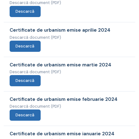
Descarcă document (PDF)
Descarcă
Certificate de urbanism emise aprilie 2024
Descarcă document (PDF)
Descarcă
Certificate de urbanism emise martie 2024
Descarcă document (PDF)
Descarcă
Certificate de urbanism emise februarie 2024
Descarcă document (PDF)
Descarcă
Certificate de urbanism emise ianuarie 2024