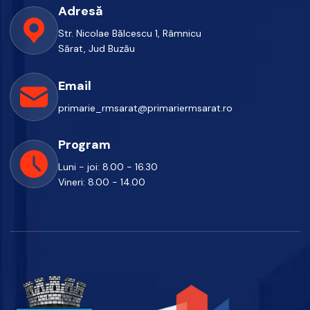
Adresă
Str. Nicolae Bălcescu 1, Râmnicu
Sărat, Jud Buzău
Email
primarie_rmsarat@primariermsarat.ro
Program
Luni - joi: 8.00 - 16.30
Vineri: 8.00 - 14.00