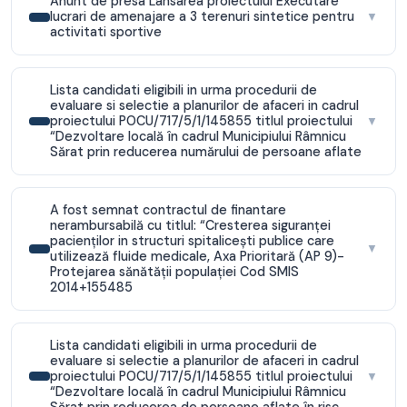
Anunt de presa Lansarea proiectului Executare
lucrari de amenajare a 3 terenuri sintetice pentru
▼
activitati sportive
Lista candidati eligibili in urma procedurii de
evaluare si selectie a planurilor de afaceri in cadrul
proiectului POCU/717/5/1/145855 titlul proiectului
▼
“Dezvoltare locală în cadrul Municipiului Râmnicu
Sărat prin reducerea numărului de persoane aflate
A fost semnat contractul de finantare
nerambursabilă cu titlul: “Cresterea siguranţei
pacienţilor in structuri spitaliceşti publice care
▼
utilizează fluide medicale, Axa Prioritară (AP 9)-
Protejarea sănătăţii populaţiei Cod SMIS
2014+155485
Lista candidati eligibili in urma procedurii de
evaluare si selectie a planurilor de afaceri in cadrul
proiectului POCU/717/5/1/145855 titlul proiectului
▼
“Dezvoltare locală în cadrul Municipiului Râmnicu
Sărat prin reducerea de persoane aflate în risc