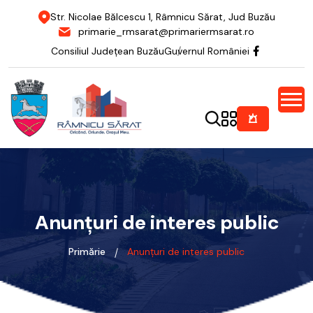
Str. Nicolae Bălcescu 1, Râmnicu Sărat, Jud Buzău
primarie_rmsarat@primariermsarat.ro
Consiliul Județean Buzău
Guvernul României
Anunțuri de interes public
Primărie
Anunțuri de interes public