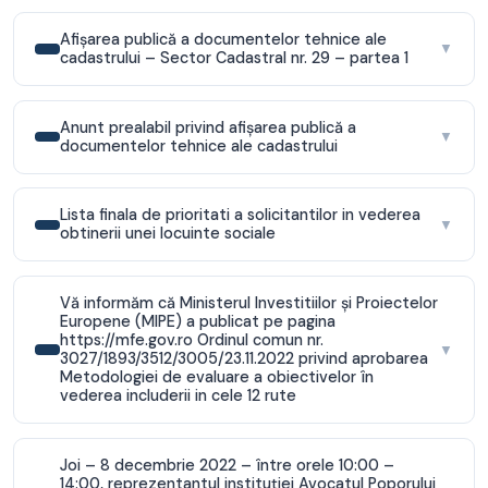
Afişarea publică a documentelor tehnice ale
▼
cadastrului – Sector Cadastral nr. 29 – partea 1
Anunt prealabil privind afişarea publică a
▼
documentelor tehnice ale cadastrului
Lista finala de prioritati a solicitantilor in vederea
▼
obtinerii unei locuinte sociale
Vă informăm că Ministerul Investitiilor şi Proiectelor
Europene (MIPE) a publicat pe pagina
https://mfe.gov.ro Ordinul comun nr.
▼
3027/1893/3512/3005/23.11.2022 privind aprobarea
Metodologiei de evaluare a obiectivelor în
vederea includerii in cele 12 rute
Joi – 8 decembrie 2022 – între orele 10:00 –
14:00, reprezentantul instituţiei Avocatul Poporului