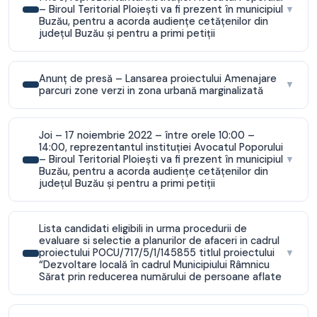
– Biroul Teritorial Ploieşti va fi prezent în municipiul
▼
Buzău, pentru a acorda audienţe cetăţenilor din
judeţul Buzău şi pentru a primi petiţii
Anunț de presă – Lansarea proiectului Amenajare
▼
parcuri zone verzi in zona urbană marginalizată
Joi – 17 noiembrie 2022 – între orele 10:00 –
14:00, reprezentantul instituţiei Avocatul Poporului
– Biroul Teritorial Ploieşti va fi prezent în municipiul
▼
Buzău, pentru a acorda audienţe cetăţenilor din
judeţul Buzău şi pentru a primi petiţii
Lista candidati eligibili in urma procedurii de
evaluare si selectie a planurilor de afaceri in cadrul
proiectului POCU/717/5/1/145855 titlul proiectului
▼
“Dezvoltare locală în cadrul Municipiului Râmnicu
Sărat prin reducerea numărului de persoane aflate