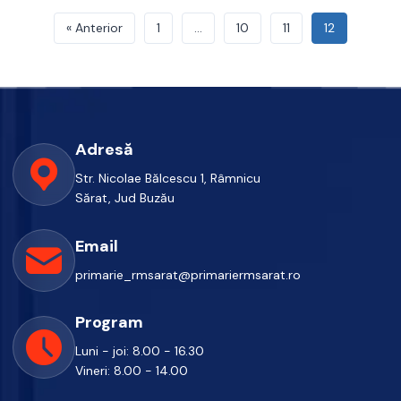
« Anterior
1
…
10
11
12
Adresă
Str. Nicolae Bălcescu 1, Râmnicu
Sărat, Jud Buzău
Email
primarie_rmsarat@primariermsarat.ro
Program
Luni - joi: 8.00 - 16.30
Vineri: 8.00 - 14.00